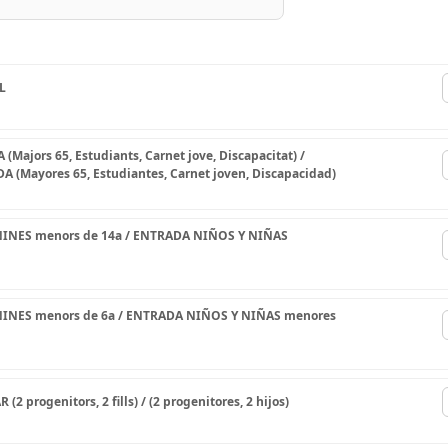
L
ajors 65, Estudiants, Carnet jove, Discapacitat) /
(Mayores 65, Estudiantes, Carnet joven, Discapacidad)
INES menors de 14a / ENTRADA NIÑOS Y NIÑAS
INES menors de 6a / ENTRADA NIÑOS Y NIÑAS menores
 progenitors, 2 fills) / (2 progenitores, 2 hijos)