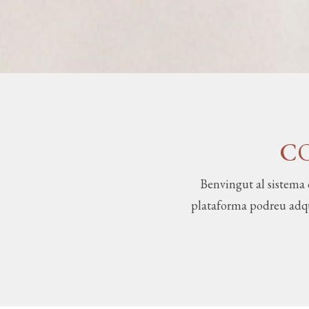
CO
Benvingut al sistema 
plataforma podreu adquir