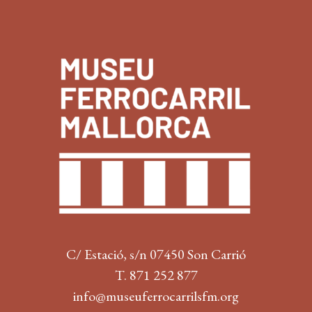
C/ Estació, s/n 07450 Son Carrió
T. 871 252 877
info@museuferrocarrilsfm.org