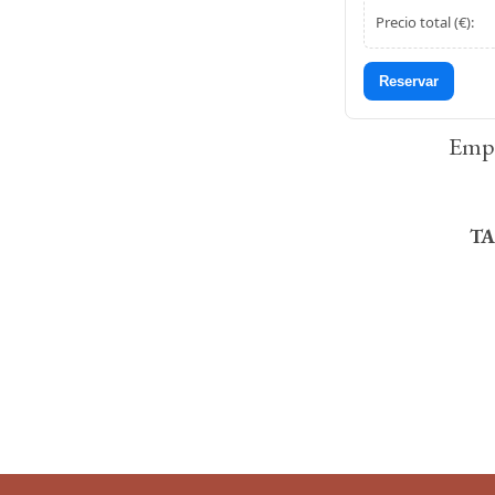
Precio total (€):
Reservar
Empl
TA